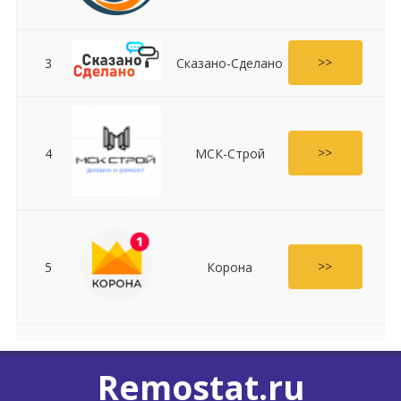
>>
3
Сказано-Сделано
>>
4
МСК-Строй
>>
5
Корона
Remostat.ru