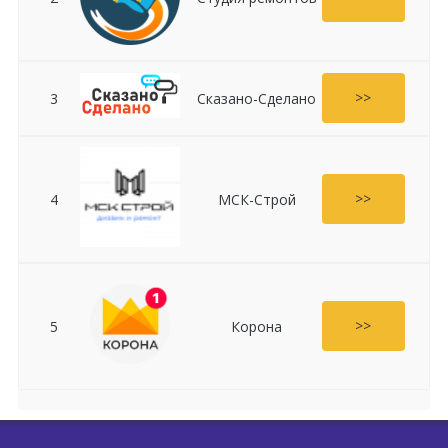
>>
3
Сказано-Сделано
>>
4
МСК-Строй
>>
5
Корона